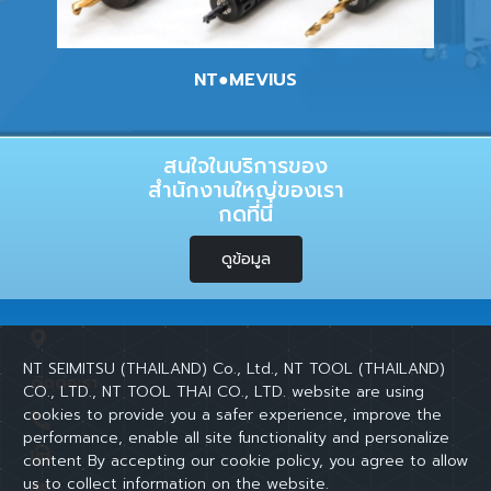
NT●MEVIUS
สนใจในบริการของ
สำนักงานใหญ่ของเรา
กดที่นี่
ดูข้อมูล
NT SEIMITSU (THAILAND) Co., Ltd., NT TOOL (THAILAND)
ติดต่อเรา
CO., LTD., NT TOOL THAI CO., LTD. website are using
cookies to provide you a safer experience, improve the
performance, enable all site functionality and personalize
content By accepting our cookie policy, you agree to allow
us to collect information on the website.