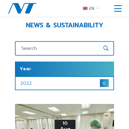
EN
NEWS & SUSTAINABILITY
Year
2022
6
10
Aug