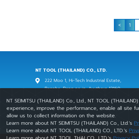
<
1
NT TOOL (THAILAND) CO., LTD.
222 Moo 1, Hi-Tech Industrial Estate,
Banpho, Bang pa-in, Ayuthaya 13160
NT SEIMITSU (THAILAND) Co., Ltd., NT TOOL (THAILAND) 
experience, improve the performance, enable all site fu
allow us to collect information on the website.
Learn more about NT SEIMITSU (THAILAND) Co., Ltd.’s
Pr
Learn more about NT TOOL (THAILAND) CO., LTD.’s
Priv
Learn more about NT TOOL THAI CO., LTD.’s
Privacy Pol