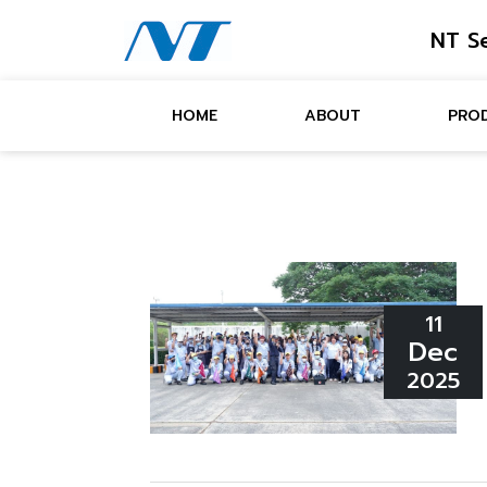
NT Se
HOME
ABOUT
PRO
11
Dec
2025