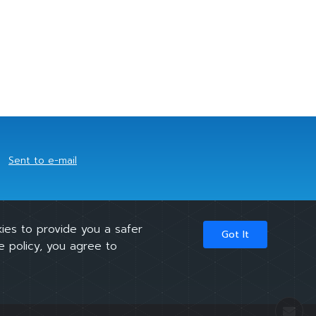
Sent to e-mail
ies to provide you a safer
Got It
e policy, you agree to