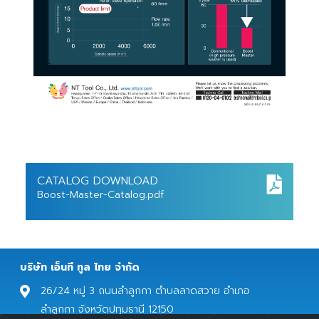
CATALOG DOWNLOAD
Boost-Master-Catalog.pdf
บริษัท เอ็นที ทูล ไทย จํากัด
26/24 หมู่ 3 ถนนลำลูกกา ตำบลลาดสวาย อำเภอ
ลำลูกกา จังหวัดปทุมธานี 12150