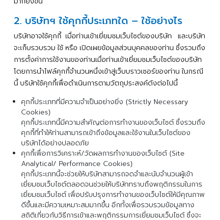
มากยิ่งขึ้น
2. บริษัทฯ ใช้คุกกี้ประเภทใด – ใช้อย่างไร
บริษัทอาจใช้คุกกี้
เมื่อท่านเข้าเยี่ยมชมเว็บไซต์ของบริษัท
และบริษัท
จะเก็บรวบรวม
ใช้
หรือ
เปิดเผยข้อมูลส่วนบุคคลของท่าน
ซึ่งรวมถึง
การตั้งค่าการใช้งานของท่านเมื่อท่านเข้าเยี่ยมชมเว็บไซต์ของบริษัท
โดยการนำไฟล์คุกกี้จำนวนหนึ่งเข้าสู่เว็บบราวเซอร์ของท่าน
ในกรณี
นี้
บริษัทใช้คุกกี้เพื่อดำเนินการตามวัตถุประสงค์ดังต่อไปนี้
คุกกี้ประเภทที่มีความจำเป็นอย่างยิ่ง (Strictly Necessary
Cookies)
คุกกี้ประเภทนี้มีความสำคัญต่อการทำงานของเว็บไซต์
ซึ่งรวมถึง
คุกกี้ที่ทำให้ท่านสามารถเข้าถึงข้อมูลและใช้งานในเว็บไซต์ของ
บริษัทได้อย่างปลอดภัย
คุกกี้เพื่อการวิเคราะห์/วัดผลการทำงานของเว็บไซต์ (Site
Analytical/ Performance Cookies)
คุกกี้ประเภทนี้จะช่วยให้บริษัทสามารถจดจำและนับจำนวนผู้เข้า
เยี่ยมชมเว็บไซต์ตลอดจนช่วยให้บริษัททราบถึงพฤติกรรมในการ
เยี่ยมชมเว็บไซต์
เพื่อปรับปรุงการทำงานของเว็บไซต์ให้มีคุณภาพ
ดีขึ้นและมีความเหมาะสมมากขึ้น
อีกทั้งเพื่อรวบรวมข้อมูลทาง
สถิติเกี่ยวกับวิธีการเข้าและพฤติกรรมการเยี่ยมชมเว็บไซต์
ซึ่งจะ