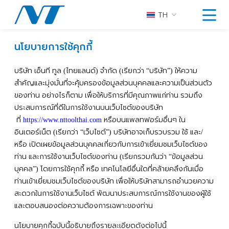
TH
นโยบายการใช้คุกกี้
บริษัท
เอ็นที
ทูล
ไทยแลนด์
จำกัด
เรียกว่า
บริษัท
ให้ความ
(
)
(
“
”)
สำคัญและมุ่งมั่นที่จะคุ้มครองข้อมูลส่วนบุคคลและความเป็นส่วนตัว
ของท่าน
อย่างไรก็ตาม
เพื่อให้บริการที่มีคุณภาพแก่ท่าน
รวมถึง
ประสบการณ์ที่ดีในการใช้งานบนเว็บไซต์ของบริษัท
ที่
หรือบนแพลทฟอร์มอื่นๆ
ใน
https://www.nttoolthai.com
อินเตอร์เน็ต
เรียกว่า
เว็บไซต์
บริษัทอาจเก็บรวบรวม
ใช้
และ
(
“
”)
/
หรือ
เปิดเผยข้อมูลส่วนบุคคลเกี่ยวกับการเข้าเยี่ยมชมเว็บไซต์ของ
ท่าน
และการใช้งานเว็บไซต์ของท่าน
เรียกรวมกันว่า
ข้อมูลส่วน
(
“
บุคคล
โดยการใช้คุกกี้
หรือ
เทคโนโลยีอื่นใดที่คล้ายคลึงกันเมื่อ
”)
ท่านเข้าเยี่ยมชมเว็บไซต์ของบริษัท
เพื่อให้บริษัทสามารถอำนวยความ
สะดวกในการใช้งานเว็บไซต์
พัฒนาประสบการณ์การใช้งานของผู้ใช้
และตอบสนองต่อความต้องการเฉพาะของท่าน
นโยบายคุกกี้ฉบับนี้อธิบายถึงรายละเอียดดังต่อไปนี้