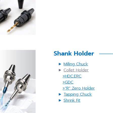
Shank Holder
►
Milling Chuck
►
Collet Holder
>HDC.ERC
>GDC
>“R” Zero Holder
►
Tapping Chuck
►
Shrink Fit