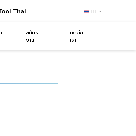
Tool Thai
TH
ด
สมัคร
ติดต่อ
งาน
เรา