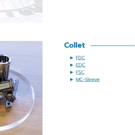
Collet
►
FDC
►
EDC
►
FSC
►
MC-Sleeve