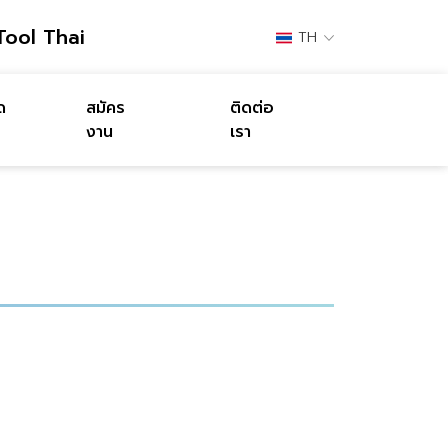
Tool Thai
TH
ด
สมัคร
ติดต่อ
งาน
เรา