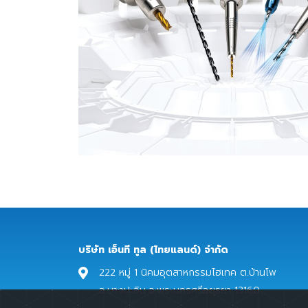
บริษัท เอ็นที ทูล (ไทยแลนด์) จํากัด
222 หมู่ 1 นิคมอุตสาหกรรมไฮเทค ต.บ้านโพ
อ.บางปะอิน จ.พระนครศรีอยุธยา 13160