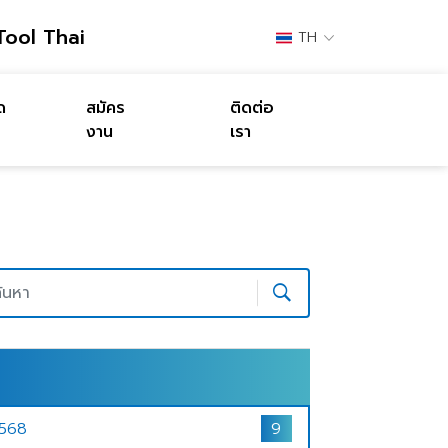
Tool Thai
TH
ด
สมัคร
ติดต่อ
งาน
เรา
568
9