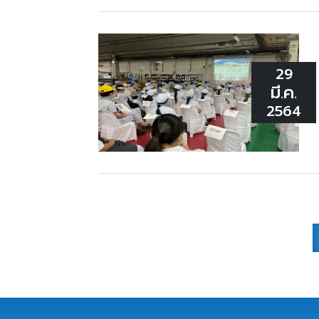
29
มี.ค.
2564